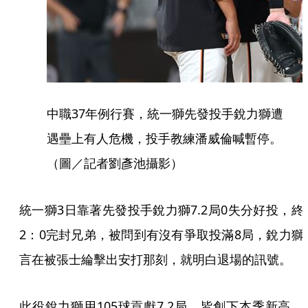
中職37年例行賽，統一獅先發投手銳力獅遭
遇壘上有人危機，投手教練潘威倫喊暫停。
（圖／記者劉彥池攝影）
統一獅3日靠著先發投手銳力獅7.2局0失分好投，終
2：0完封兄弟，被問到有沒有爭取投滿8局，銳力獅
言在被張士綸擊出安打那刻，就明白退場的訊號。
此役銳力獅用105球貢獻7.2局，皆創下本季新高，