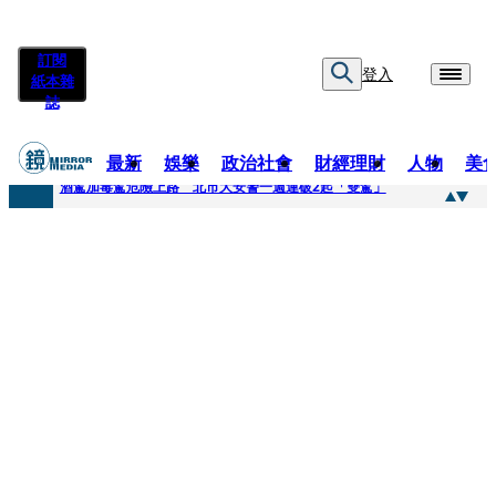
訂閱
登入
紙本雜
誌
最新
娛樂
政治社會
財經理財
人物
美
快訊
酒駕加毒駕危險上路 北市大安警一週連破2起「雙駕」
快訊
Ozone黃文廷、FEniX夏浦洋組「神隊友」 邱以太、林亭莉熱血狂奔殺青淚崩
快訊
AKIRA台北唱到一半突收兒子告白「爸爸I LOVE YOU」 驚喜林志玲同步曝光父親節「披薩蛋糕」