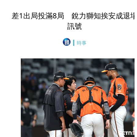
差1出局投滿8局 銳力獅知挨安成退
訊號
時事