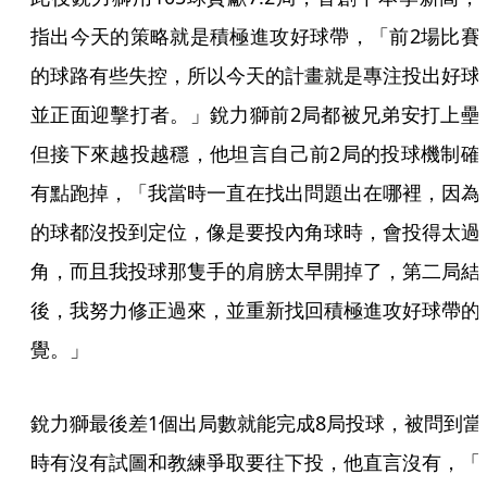
指出今天的策略就是積極進攻好球帶，「前2場比賽
的球路有些失控，所以今天的計畫就是專注投出好球
並正面迎擊打者。」銳力獅前2局都被兄弟安打上壘
但接下來越投越穩，他坦言自己前2局的投球機制確
有點跑掉，「我當時一直在找出問題出在哪裡，因為
的球都沒投到定位，像是要投內角球時，會投得太過
角，而且我投球那隻手的肩膀太早開掉了，第二局結
後，我努力修正過來，並重新找回積極進攻好球帶的
覺。」
銳力獅最後差1個出局數就能完成8局投球，被問到當
時有沒有試圖和教練爭取要往下投，他直言沒有，「