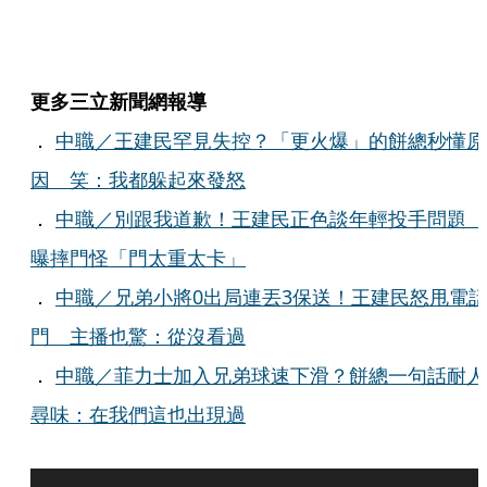
更多三立新聞網報導
．
中職／王建民罕見失控？「更火爆」的餅總秒懂原
因 笑：我都躲起來發怒
．
中職／別跟我道歉！王建民正色談年輕投手問題
曝摔門怪「門太重太卡」
．
中職／兄弟小將0出局連丟3保送！王建民怒甩電
門 主播也驚：從沒看過
．
中職／菲力士加入兄弟球速下滑？餅總一句話耐人
尋味：在我們這也出現過