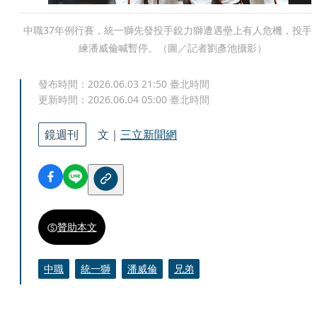
中職37年例行賽，統一獅先發投手銳力獅遭遇壘上有人危機，投手
練潘威倫喊暫停。（圖／記者劉彥池攝影）
發布時間：
2026.06.03 21:50
臺北時間
更新時間：
2026.06.04 05:00
臺北時間
鏡週刊
文｜
三立新聞網
贊助本文
中職
統一獅
潘威倫
兄弟