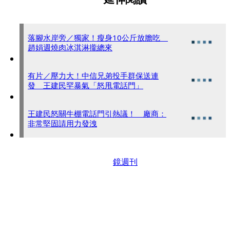
落腳水岸旁／獨家！瘦身10公斤放膽吃
趙娟週燒肉冰淇淋攏總來
有片／壓力大！中信兄弟投手群保送連
發 王建民罕暴氣「怒甩電話門」
王建民怒關牛棚電話門引熱議！ 廠商：
非常堅固請用力發洩
鏡週刊