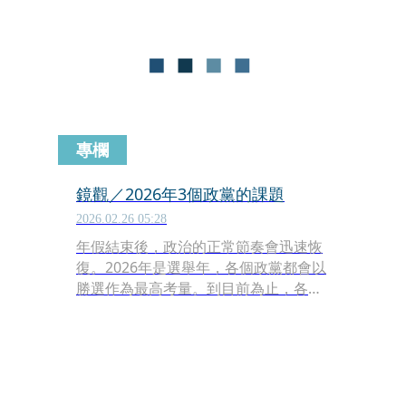
嗤之以鼻，恨之入骨。不過，如果撇開
這些政治立場，川普的這篇國情咨文絕
對名列美國歷史上最出色的政治演說之
一。
專欄
鏡觀／2026年3個政黨的課題
2026.02.26 05:28
年假結束後，政治的正常節奏會迅速恢
復。2026年是選舉年，各個政黨都會以
勝選作為最高考量。到目前為止，各縣
市的候選人尚未完全到位，論勝負言之
過早。不過，就整體來看，台灣的3個
主要政黨都各自有必須面對的課題。