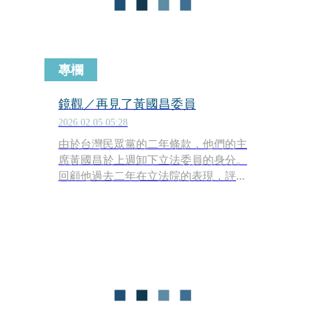
專欄
鏡觀／再見了黃國昌委員
2026.02.05 05:28
由於台灣民眾黨的二年條款，他們的主
席黃國昌於上週卸下立法委員的身分。
回顧他過去二年在立法院的表現，評價
堪稱兩極化。藍白支持者愛死他了，相
反地，綠的群眾則對他恨之入骨。不管
對他評價如何，未來二年，立法院將不
再有這一號人物，世界可以稍微安靜一
點。當然，現在對他蓋棺論定稍嫌過
早，不過，從他2014年步入政壇以來，
他的表現似乎已經可以看出一個模式。