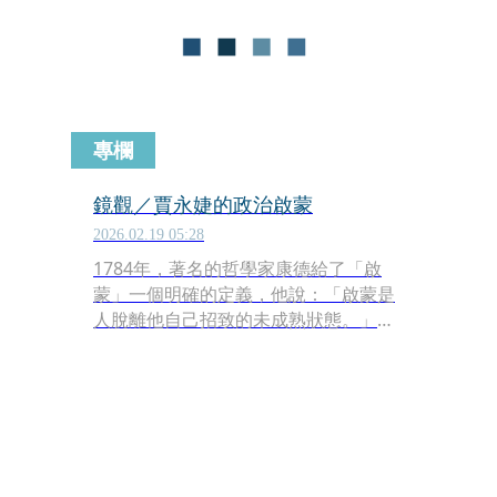
專欄
鏡觀／賈永婕的政治啟蒙
2026.02.19 05:28
1784年，著名的哲學家康德給了「啟
蒙」一個明確的定義，他說：「啟蒙是
人脫離他自己招致的未成熟狀態。」這
個定義的重點在於，人的未成熟狀態是
他自己導致的，我們必須想辦法克服、
超越、脫離它。康德認為，人應該要有
使用理性的決心和勇氣，勇敢地認識世
界、勇敢地思考、勇敢地擺脫別人對他
的控制。當他這樣做時，我們可以說，