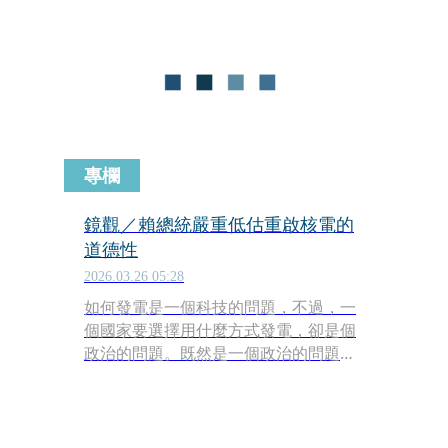
黨全黨上下悲憤異常，口徑一致，他們
認為這是賴清德對柯文哲的司法迫害。
專欄
鏡觀／賴總統嚴重低估重啟核電的
道德性
2026.03.26 05:28
如何發電是一個科技的問題，不過，一
個國家要選擇用什麼方式發電，卻是個
政治的問題。既然是一個政治的問題，
它就勢必是一個道德的問題。這裡的道
德指的不是忠孝仁愛，而是正確或對的
事。也就是說，當執政者選擇用某種方
式來產生電力時，他同時是在告訴他的