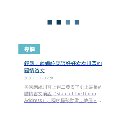
選民，這種能源方式是對的，是值得追
求的。
專欄
鏡觀／賴總統應該好好看看川普的
國情咨文
2026.03.05 05:28
美國總統川普上週二發表了史上最長的
國情咨文演說（State of the Union
Address）。國內局勢動盪，他個人的
民調與聲望不是很理想，加上國際間的
紛紛擾擾，他心裡有很多話不吐不快。
於是，他一說便說了1小時47分鐘。如
同每一次川普的發言一樣，一定會有人