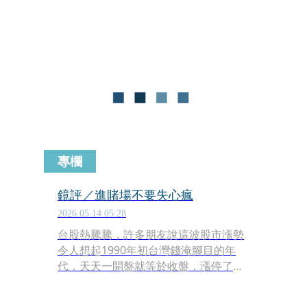
縣市的參選人齊聚一堂，國民黨籍的台
中市長盧秀燕特別到場祝賀，去年人在
土城的柯文哲今年也回來了，全場氣氛
非常熱烈。
專欄
鏡評／進賭場不要失心瘋
2026.05.14 05:28
台股熱騰騰，許多朋友說這波股市漲勢
令人想起1990年初台灣錢淹腳目的年
代，天天一開盤就等於收盤，漲停了就
沒得買賣了；這個說法其實不對，2026
年台灣上市公司格局與投資人金融技術