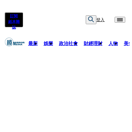
訂閱
登入
紙本雜
誌
最新
娛樂
政治社會
財經理財
人物
美