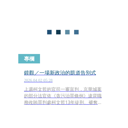
既廣且深，1990年初的台股，只是小學
生月考考全校第一名，2026年的台股大
漲則是博士等級的，二者完全不在同一
層次，硬要比擬也很勉強。
專欄
鏡觀／一場新政治的凱道告別式
2026.04.02 05:28
上週柯文哲的官司一審宣判，京華城案
的部分法官依《貪污治罪條例》違背職
務收賄罪判處柯文哲13年徒刑、褫奪公
權6年；公益侵占政治獻金與背信部分
也都有罪，四罪合併刑期17年徒刑，褫
奪公權6年。面對這個結果，台灣民眾