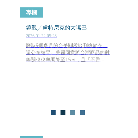
專欄
鏡觀／盧特尼克的大嘴巴
2026.01.22 05:28
歷時9個多月的台美關稅談判終於在上
週公布結果。美國同意將台灣商品的對
等關稅稅率調降至15％，且「不疊
加」，同時，台灣成為全球第一個獲得
美國《貿易擴張法》第232條款「最優
惠待遇」的國家。