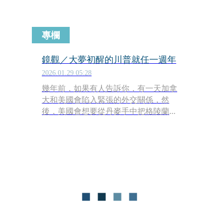
專欄
鏡觀／大夢初醒的川普就任一週年
2026.01.29 05:28
幾年前，如果有人告訴你，有一天加拿
大和美國會陷入緊張的外交關係，然
後，美國會想要從丹麥手中把格陵蘭搶
過來，變成美國國土的一部分，你一定
覺得那個人完全不懂國際政治。同理，
如果幾年前有人告訴你，有一天美國會
派特種部隊把委內瑞拉總統從他們的首
都抓過來，你一定會認為那是天方夜
譚。