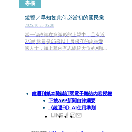
專欄
鏡觀／早知如此何必當初的國民黨
2025.10.23 05:28
當一個政黨在意識形態上親中，且有近
2/3的黨員是65歲以上最保守的忠黨愛
國人士，加上黨內有志總統大位的A咖
都拒絕參選黨主席時，會產生什麼樣的
局面？中國國民黨上週末的主席選舉已
經告訴我們結果。
鏡週刊紙本雜誌
訂閱電子雜誌
內容授權
下載APP
新聞自律綱要
《鏡週刊》AI使用準則