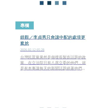
他啟蒙了。
專欄
鏡觀／李貞秀只會讓中配的處境更
尷尬
2026.02.12 05:28
台灣民眾黨果然是個擅長製造話題的政
黨。在立法院只有八席立委的他們，就
是有本事讓每天的新聞話題繞著他們
轉。他們最新的爭議來自於新上任的不
分區立法委員李貞秀，她是中華民國憲
政史上第一位中配國會議員。