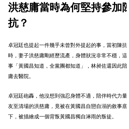
洪慈庸當時為何堅持參加
抗？
卓冠廷也提起一件幾乎未曾對外提起的事，當初陳抗
時，妻子洪慈庸剛經歷流產，身體狀況非常不穩，這
事「黃國昌知道，全黨團都知道」，林昶佐還因此陪
庸去醫院。
卓冠廷砲轟，他沒想到強忍身體不適，陪伴時代力量
友至清場的洪慈庸，竟被在黃國昌自戀自溺的敘事底
下，被描繪成一個背叛黃國昌獨自淋雨的叛徒。