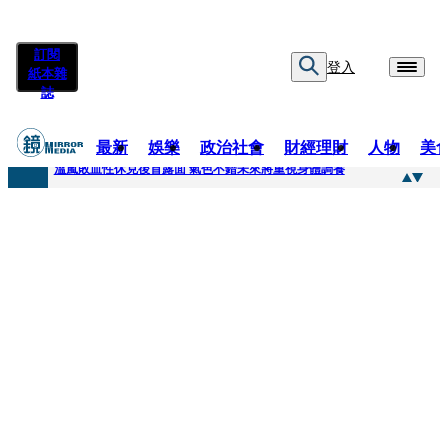
訂閱
登入
紙本雜
誌
最新
娛樂
政治社會
財經理財
人物
美
快訊
溫嵐敗血性休克後首露面 氣色不錯未來將重視身體調養
快訊
鄭麗文稱「台灣不是一個國家」 黃暐瀚曬馬英九過去談話狠打臉
快訊
孫芸芸26歲女兒罕吐「愛的體悟」！ 美照連發低調曬13萬名牌包