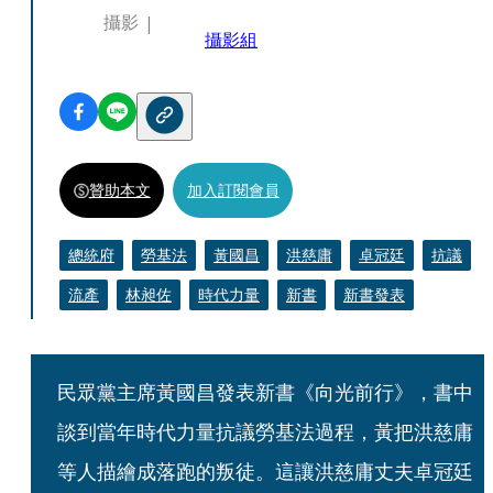
攝影
攝影組
贊助本文
加入訂閱會員
總統府
勞基法
黃國昌
洪慈庸
卓冠廷
抗議
流產
林昶佐
時代力量
新書
新書發表
民眾黨主席黃國昌發表新書《向光前行》，書中
談到當年時代力量抗議勞基法過程，黃把洪慈庸
等人描繪成落跑的叛徒。這讓洪慈庸丈夫卓冠廷