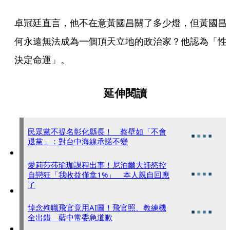
卓冠廷直言，他不在意黃國昌關了多少燈，但黃國昌
何永遠無法成為一個頂天立地的政治家？他認為「性
決定命運」。
延伸閱讀
民眾黨不提名彰化縣長！ 蔡壁如「不會
退黨」：對台中海線承諾不變
愛莉莎莎瑜珈課程出事！尼泊爾大師怒控
自戀狂「我收益僅拿1%」 本人親自回應
了
悼念殉職飛官竟用AI圖！飛官照、教練機
全出錯 藍中常委急道歉