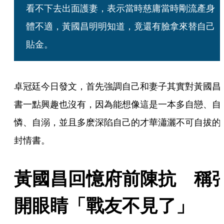
看不下去出面護妻，表示當時慈庸當時剛流產身
體不適，黃國昌明明知道，竟還有臉拿來替自己
貼金。
卓冠廷今日發文，首先強調自己和妻子其實對黃國昌
書一點興趣也沒有，因為能想像這是一本多自戀、自
憐、自溺，並且多麽深陷自己的才華瀟灑不可自拔的
封情書。
黃國昌回憶府前陳抗　稱
開眼睛「戰友不見了」