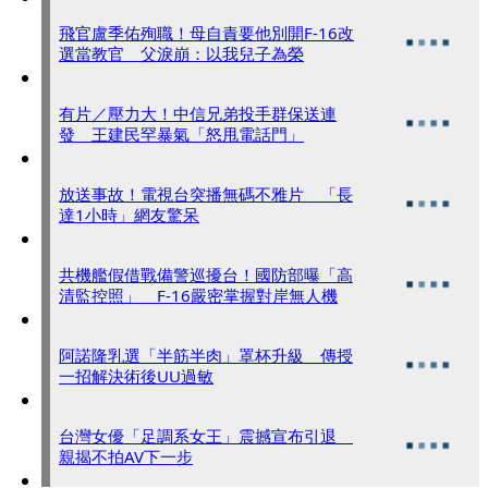
飛官盧季佑殉職！母自責要他別開F-16改
選當教官 父淚崩：以我兒子為榮
有片／壓力大！中信兄弟投手群保送連
發 王建民罕暴氣「怒甩電話門」
放送事故！電視台突播無碼不雅片 「長
達1小時」網友驚呆
共機艦假借戰備警巡擾台！國防部曝「高
清監控照」 F-16嚴密掌握對岸無人機
阿諾隆乳選「半筋半肉」罩杯升級 傳授
一招解決術後UU過敏
台灣女優「足調系女王」震撼宣布引退
親揭不拍AV下一步