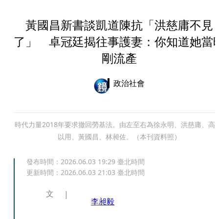
黃國昌新書談凱道陳抗「洪慈庸不見
了」 卓冠廷揭往事護妻：你知道她當
剛流產
政治社會
時代力量2018年要求撤回勞基法。由左至右為徐永明、洪慈庸、高潞
以用、黃國昌、林昶佐。（本刊資料照）
發布時間：
2026.06.03 19:29
臺北時間
更新時間：
2026.06.03 21:03
臺北時間
文
李昶毅